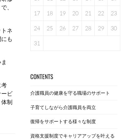
とで、
17
18
19
20
21
22
23
24
25
26
27
28
29
30
ットネ
間にも
31
いま
CONTENTS
に考
サービ
介護職員の健康を守る職場のサポート
ト体制
子育てしながら介護職員を両立
復帰をサポートする様々な制度
資格支援制度でキャリアアップを叶える