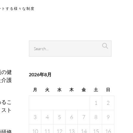
ートする様々な制度
Search
Search
archives
員の健
2026年8月
た介護
月
火
水
木
金
土
日
わるこ
1
2
、スト
3
4
5
6
7
8
9
10
11
12
13
14
15
16
術研修