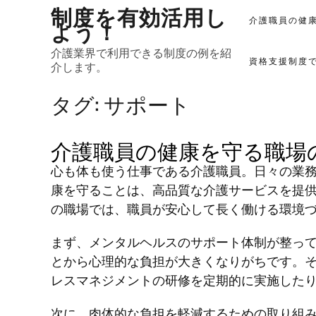
制度を有効活用し
Skip
よう！
介護職員の健
to
content
介護業界で利用できる制度の例を紹
資格支援制度
介します。
タグ:
サポート
介護職員の健康を守る職場
心も体も使う仕事である介護職員。日々の業
康を守ることは、高品質な介護サービスを提
の職場では、職員が安心して長く働ける環境
まず、メンタルヘルスのサポート体制が整っ
とから心理的な負担が大きくなりがちです。
レスマネジメントの研修を定期的に実施した
次に、肉体的な負担を軽減するための取り組